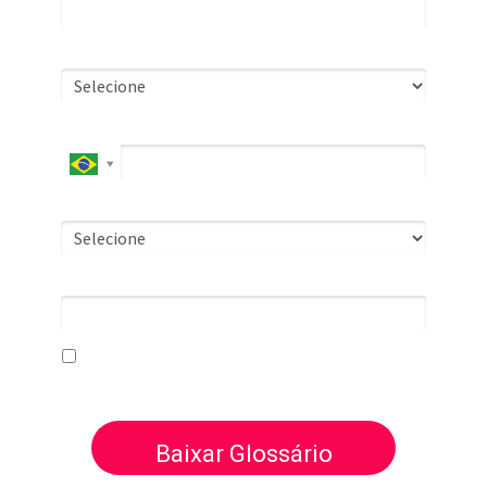
Cargo*
Telefone*
Vendedores Na Equipe*
1 + 11 = ?
Eu concordo em receber comunicações.
Baixar Glossário