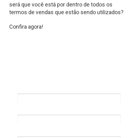
será que você está por
dentro de todos os
termos de vendas que estão sendo utilizados?
Confira agora!
Preencha e baixe
o seu Glossário
Nome*
Email Corporativo*
Empresa*